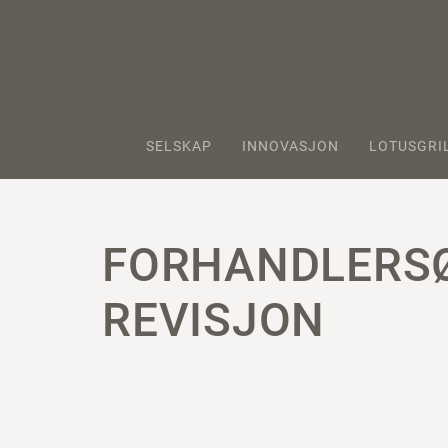
SELSKAP
INNOVASJON
LOTUSGRI
FORHANDLERSØ
REVISJON