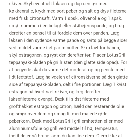
skiver. Skyl eventuelt laksen og dup den tør med
køkkenrulle, krydr med sort peber og salt og drys fileterne
med frisk citronsaft. Varm 1 spsk. olivenolie og 1 spsk.
smør sammen i en belagt eller støbejernspande, og brug
derefter en pensel til at fordele dem over panden. Læg
laksen i den sydende varme pande og svits på begge sider
ved middel varme i et par minutter. Skru lavt for hanen,
skyl estragonen, og ryst den derefter tør. Placer LotusGrill
teppanyaki-pladen på grillristen (den glatte side opad). For
at begynde skal du varme det moderat op og pensle med
lidt fedtstof. Læg halvdelen af ​​citronskiverne på den glatte
side af teppanyaki-pladen, delt i fire portioner. Læg 1 kvist
estragon på hvert sæt skiver, og læg derefter
laksefileterne ovenpå. Dæk til sidst fileterne med
grofthakket estragon og citron, hæld den resterende olie
og smør over dem og smag til med malede røde
peberkorn. Dæk med LotusGrill grillemhætten eller med
aluminiumsfolie og grill ved middel til høj temperatur,
indtil de er så brune, som du kan lide dem. Glem ikke at