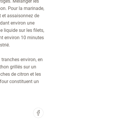
 tiges. Mélanger les
son. Pour la marinade,
et et assaisonnez de
endant environ une
liquide sur les filets,
dant environ 10 minutes
strié.
 tranches environ, en
thon grillés sur un
ches de citron et les
 four constituent un