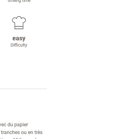
Grilling time
easy
Difficulty
vec du papier
 tranches ou en très