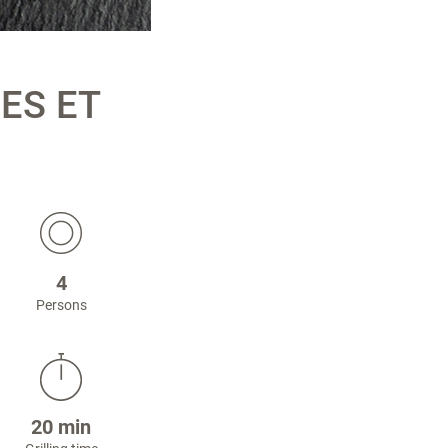
ES ET
4
Persons
20 min