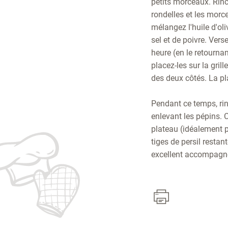
petits morceaux. Rince
rondelles et les morc
mélangez l'huile d'oli
sel et de poivre. Vers
heure (en le retournan
placez-les sur la gril
des deux côtés. La pla
Pendant ce temps, rin
enlevant les pépins. C
plateau (idéalement p
tiges de persil resta
excellent accompagn