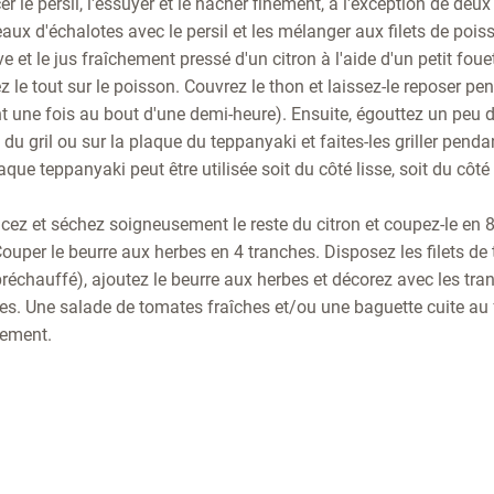
r le persil, l'essuyer et le hacher finement, à l'exception de deux
eaux d'échalotes avec le persil et les mélanger aux filets de pois
ve et le jus fraîchement pressé d'un citron à l'aide d'un petit fou
ez le tout sur le poisson. Couvrez le thon et laissez-le reposer p
t une fois au bout d'une demi-heure). Ensuite, égouttez un peu de 
le du gril ou sur la plaque du teppanyaki et faites-les griller pen
que teppanyaki peut être utilisée soit du côté lisse, soit du côté 
cez et séchez soigneusement le reste du citron et coupez-le en 8
ouper le beurre aux herbes en 4 tranches. Disposez les filets de 
réchauffé), ajoutez le beurre aux herbes et décorez avec les tran
ntes. Une salade de tomates fraîches et/ou une baguette cuite au
ement.