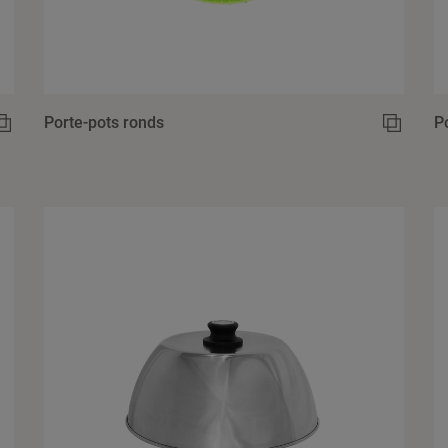
Porte-pots ronds
P