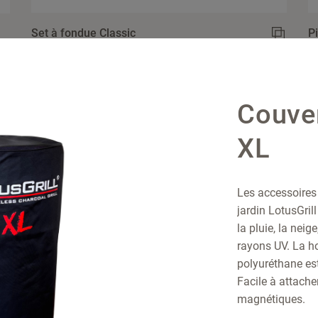
Set à fondue Classic
P
Couver
XL
Les accessoires
jardin LotusGril
la pluie, la neige
rayons UV. La h
polyuréthane est
Facile à attache
magnétiques.