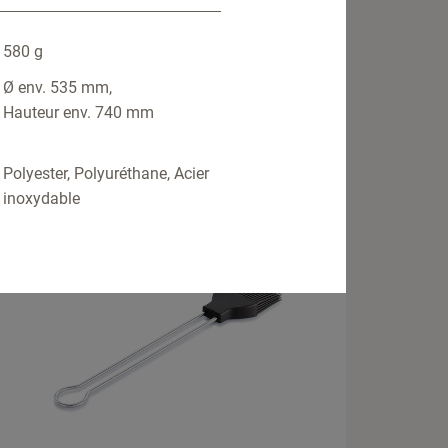
580 g
ssiette Teppanyaki Classic
Ø env. 535 mm,
Hauteur env. 740 mm
Polyester, Polyuréthane, Acier
inoxydable